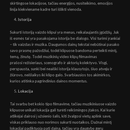
skirtingose lokacijose, tačiau energijos, nusiteikimo, emocijos
linija kiekviename kadre turi išlikti vienoda.
Istorija
Sukurti istoriją vaizdo klipui yra menas, reikalaujantis įgūdžių. Juk
iš esmės tai yra pasakojama istorija be dialogo. Visi turimi įrankiai
– tik vaizdas ir muzika. Daugumos dainų tekstai nebūtinai pasako
savo prasmę pažodžiui, todėl klipuose bandoma perteikti mintį,
temą, žinutę. Todėl muzikinių video klipų filmavimas
prašosi
režisieriaus, scenografo
ir aktorių kolektyvo. Visgi,
perspausta, sunki bei neaiški istorija klausytojo, šiuo atveju ir
žiūrovo, neišlaikys iki klipo galo. Svarbiausios tos akimirkos,
kurios atitinka pagrindinius dainos momentus.
Lokacija
Tai svarbu bet kokio tipo filmavime, tačiau muzikiniuose vaizdo
klipuose unikali lokacija gali turėti reikšmingos įtakos. Kai kurie
atlikėjai dairosi į užsienio šalis, kiti žvalgosi vietų aplink save,
viskas priklauso nuo norimos sukurti nuotaikos. Dažnai mintį
lokacijai padiktuoja pati daina, tačiau yra daugybę gerų