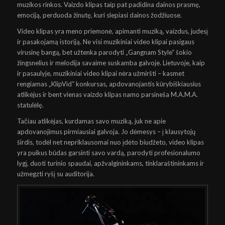
muzikos rinkos. Vaizdo klipas taip pat padidina dainos prasmę,
emociją, perduoda žinutę, kuri slepiasi dainos žodžiuose.
Video klipas yra meno priemonė, apimanti muziką, vaizdus, judesį
ir pasakojamą istoriją. Ne visi muzikiniai video klipai pasigaus
virusinę bangą, bet užtenka parodyti „Gangnam Style“ šokio
žingsnelius ir melodija savaime suskamba galvoje. Lietuvoje, kaip
ir pasaulyje, muzikiniai video klipai nėra užmiršti – kasmet
rengiamas „KlipVid“ konkursas, apdovanojantis kūrybiškiausius
atlikėjus ir bent vienas vaizdo klipas namo parsineša M.A.M.A.
statulėlę.
Tačiau atlikėjas, kurdamas savo muziką, juk ne apie
apdovanojimus pirmiausiai galvoja. Jo dėmesys – į klausytojų
širdis, todėl net nepriklausomai nuo įdėto biudžeto, video klipas
yra puikus būdas garsinti savo vardą, parodyti profesionalumo
lygį, duoti turinio spaudai, apžvalgininkams, tinklaraštininkams ir
užmegzti ryšį su auditorija.