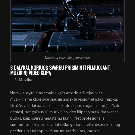
Muzikinių video klipų filmavimas
6 DALYKAI, KURIUOS SVARBU PRISIMINTI FILMUOJANT
MUZIKINĮ VIDEO KLIPĄ
Muzika
Nors klausytojams smalsu, kaip atrodo atlikėjas, visgi,
muzikiniame klipe svarbiausiu aspektu visuomet išliks muzika.
Gražūs vaizdai patraukia akį, kadrais pasakojama istorija išlaiko
dėmesį, bet galiausiai, muzikinis
video klipas
yra tik dar vienas
būdas, kaip išgirsti mėgstamą kūrinį. Net profesionaliai
sumontuotas klipas su vidutinišku garso takeliu nesurinks daug
peržiūrų, o štai topų viršūnę mušantis hitas, kad ir su