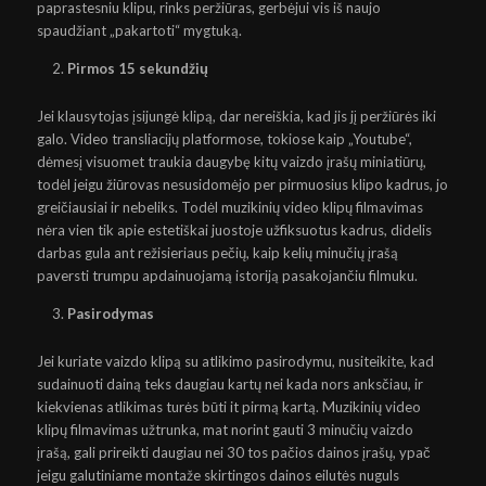
paprastesniu klipu, rinks peržiūras, gerbėjui vis iš naujo
spaudžiant „pakartoti“ mygtuką.
Pirmos 15 sekundžių
Jei klausytojas įsijungė klipą, dar nereiškia, kad jis jį peržiūrės iki
galo. Video transliacijų platformose, tokiose kaip „Youtube“,
dėmesį visuomet traukia daugybę kitų vaizdo įrašų miniatiūrų,
todėl jeigu žiūrovas nesusidomėjo per pirmuosius klipo kadrus, jo
greičiausiai ir nebeliks. Todėl muzikinių video klipų filmavimas
nėra vien tik apie estetiškai juostoje užfiksuotus kadrus, didelis
darbas gula ant režisieriaus pečių, kaip kelių minučių įrašą
paversti trumpu apdainuojamą istoriją pasakojančiu filmuku.
Pasirodymas
Jei kuriate vaizdo klipą su atlikimo pasirodymu, nusiteikite, kad
sudainuoti dainą teks daugiau kartų nei kada nors anksčiau, ir
kiekvienas atlikimas turės būti it pirmą kartą. Muzikinių video
klipų filmavimas užtrunka, mat norint gauti 3 minučių vaizdo
įrašą, gali prireikti daugiau nei 30 tos pačios dainos įrašų, ypač
jeigu galutiniame montaže skirtingos dainos eilutės nuguls