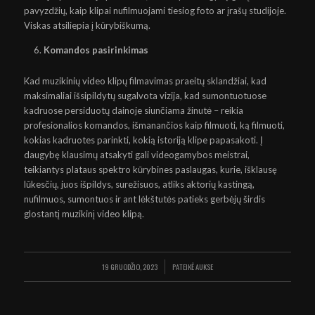
pavyzdžių, kaip klipai nufilmuojami tiesiog foto ar įrašų studijoje.
Viskas atsiliepia į kūrybiškumą.
Komandos pasirinkimas
Kad muzikinių video klipų filmavimas praeitų sklandžiai, kad
maksimaliai išsipildytų sugalvota vizija, kad sumontuotuose
kadruose persiduotų dainoje siunčiama žinutė – reikia
profesionalios komandos
, išmanančios kaip filmuoti, ką filmuoti,
kokias kadruotes parinkti, kokią istoriją klipe papasakoti. Į
daugybę klausimų atsakyti gali videogamybos meistrai,
teikiantys plataus spektro kūrybines paslaugas, kurie, išklausę
lūkesčių, juos išpildys, surežisuos, atliks aktorių kastingą,
nufilmuos, sumontuos ir ant lėkštutės patieks gerbėjų širdis
glostantį muzikinį video klipą.
19 GRUODŽIO, 2023
PATEIKĖ
AUKSE
/