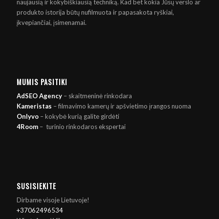
naujausią ir kokybiškiausią techniką. Kad bet kokia Jūsų verslo ar
produkto istorija būtų nufilmuota ir papasakota ryškiai,
įkvepiančiai, įsimenamai.
MUMIS PASITIKI
AdSEO Agency
– skaitmeninė rinkodara
Kameristas
– filmavimo kamerų ir apšvietimo įrangos nuoma
Onlyvo
– kokybė kurią galite girdėti
4Room
–
turinio rinkodaros ekspertai
SUSISIEKITE
Dirbame visoje Lietuvoje!
+37062496534