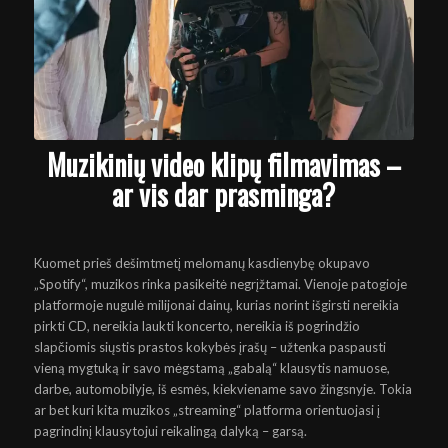
Muzikinių video klipų filmavimas
–
ar vis dar prasminga?
Kuomet prieš dešimtmetį melomanų kasdienybę okupavo
„Spotify“, muzikos rinka pasikeitė negrįžtamai. Vienoje patogioje
platformoje nugulė milijonai dainų, kurias norint išgirsti nereikia
pirkti CD, nereikia laukti koncerto, nereikia iš pogrindžio
slapčiomis siųstis prastos kokybės įrašų – užtenka paspausti
vieną mygtuką ir savo mėgstamą „gabalą“ klausytis namuose,
darbe, automobilyje, iš esmės, kiekviename savo žingsnyje. Tokia
ar bet kuri kita muzikos „streaming“ platforma orientuojasi į
pagrindinį klausytojui reikalingą dalyką – garsą.