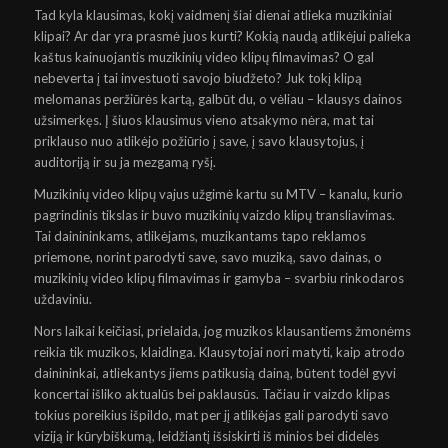
Tad kyla klausimas, kokį vaidmenį šiai dienai atlieka muzikiniai
klipai? Ar dar yra prasmė juos kurti? Kokią naudą atlikėjui palieka
kaštus kainuojantis muzikinių video klipų filmavimas? O gal
nebeverta į tai investuoti savojo biudžeto? Juk tokį klipą
melomanas peržiūrės kartą, galbūt du, o vėliau – klausys dainos
užsimerkęs. Į šiuos klausimus vieno atsakymo nėra, mat tai
priklauso nuo atlikėjo požiūrio į save, į savo klausytojus, į
auditoriją ir su ja mezgamą ryšį.
Muzikinių video klipų vajus užgimė kartu su MTV – kanalu, kurio
pagrindinis tikslas ir buvo muzikinių vaizdo klipų transliavimas.
Tai dainininkams, atlikėjams, muzikantams tapo reklamos
priemone, norint parodyti save, savo muziką, savo dainas, o
muzikinių video klipų filmavimas ir gamyba – svarbiu rinkodaros
uždaviniu.
Nors laikai keičiasi, prielaida, jog muzikos klausantiems žmonėms
reikia tik muzikos, klaidinga. Klausytojai nori matyti, kaip atrodo
dainininkai, atliekantys jiems patikusią dainą, būtent todėl gyvi
koncertai išliko aktualūs bei paklausūs. Tačiau ir vaizdo klipas
tokius poreikius išpildo, mat per jį atlikėjas gali parodyti savo
viziją ir kūrybiškumą, leidžiantį išsiskirti iš minios bei didelės